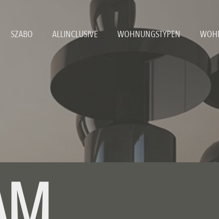
SZABO
ALLINCLUSIVE
WOHNUNGSTYPEN
WOHN
AM